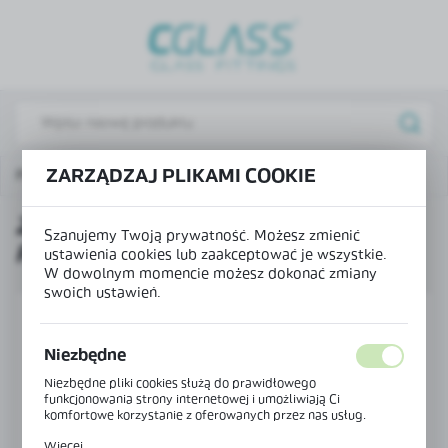
USTAWIENIA REGIONALNE
Lokalizacja
Polska
Język
ZARZĄDZAJ PLIKAMI COOKIE
Produkty
Zaślepka słupka SMART-R - prawy narożnik
polski
ZAŚLEPKA SŁUPKA SMART-R -
Waluta
Szanujemy Twoją prywatność. Możesz zmienić
PRAWY NAROŻNIK
Polski złoty (PLN)
ustawienia cookies lub zaakceptować je wszystkie.
W dowolnym momencie możesz dokonać zmiany
swoich ustawień.
ZAPISZ
Niezbędne
Niezbędne pliki cookies służą do prawidłowego
funkcjonowania strony internetowej i umożliwiają Ci
komfortowe korzystanie z oferowanych przez nas usług.
Pliki cookies odpowiadają na podejmowane przez Ciebie
Więcej