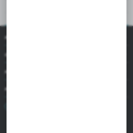
DANE TECHNICZNE
OPIS PRODUKTU
INFORMACJE
OBSŁUGA KLIENTA
MOJE KONTO
MASZ PYTANIE
+48 22 33 15 400
Poniedziałek - Piątek: 8.00-16.00
cglass@cglass.pl