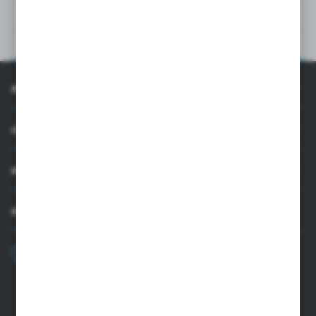
DANE TECHNICZNE
OPIS PRODUKTU
INFORMACJE
OBSŁUGA KLIENTA
MOJE KONTO
MASZ PYTANIE
+48 22 33 15 400
Poniedziałek - Piątek: 8.00-16.00
cglass@cglass.pl