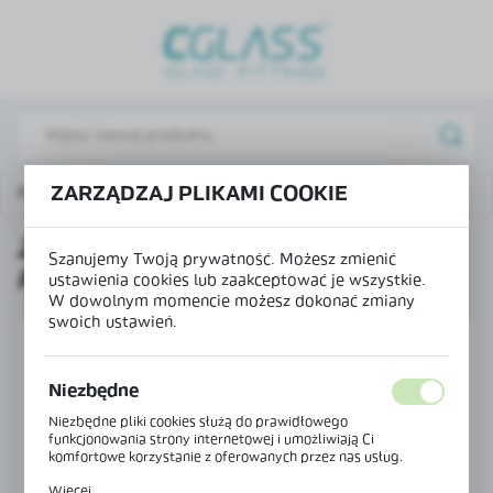
USTAWIENIA REGIONALNE
Lokalizacja
Polska
Język
ZARZĄDZAJ PLIKAMI COOKIE
Produkty
Zaślepka słupka SMART-R - prawy narożnik
polski
ZAŚLEPKA SŁUPKA SMART-R -
Waluta
Szanujemy Twoją prywatność. Możesz zmienić
PRAWY NAROŻNIK
Polski złoty (PLN)
ustawienia cookies lub zaakceptować je wszystkie.
W dowolnym momencie możesz dokonać zmiany
swoich ustawień.
ZAPISZ
Niezbędne
Niezbędne pliki cookies służą do prawidłowego
funkcjonowania strony internetowej i umożliwiają Ci
komfortowe korzystanie z oferowanych przez nas usług.
Pliki cookies odpowiadają na podejmowane przez Ciebie
Więcej