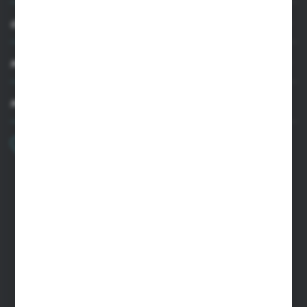
OBSŁUGA KLIENTA
MOJE KONTO
MASZ PYTANIE
+48 22 33 15 400
Poniedziałek - Piątek: 8.00-16.00
cglass@cglass.pl
SIEDZIBA WARSZAWA
ul. Baletowa 104, 02-867 Warszawa
SIEDZIBA RYKI
ul. Przemysłowa 4a, 08-500 Ryki