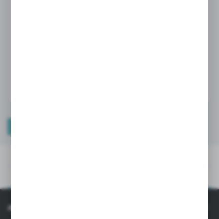
Ceny produktów oraz dodatkowe informacje
widoczne po rejestracji i logowaniu
LOGOWANIE / REJESTRACJA
PLIKI DO POBRANIA
OPIS PRODUKTU
PLIKI DO POBRANIA
OPIS PRODUKTU
INFORMACJE