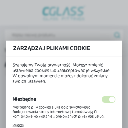
USTAWIENIA REGIONALNE
Lokalizacja
Polska
Język
ZARZĄDZAJ PLIKAMI COOKIE
Strona główna
Produkty
Łożysko dolne
polski
ŁOŻYSKO DOLNE
Waluta
Szanujemy Twoją prywatność. Możesz zmienić
ustawienia cookies lub zaakceptować je wszystkie.
Polski złoty (PLN)
W dowolnym momencie możesz dokonać zmiany
swoich ustawień.
ZAPISZ
Niezbędne
Niezbędne pliki cookies służą do prawidłowego
funkcjonowania strony internetowej i umożliwiają Ci
komfortowe korzystanie z oferowanych przez nas usług.
Pliki cookies odpowiadają na podejmowane przez Ciebie
Więcej
działania w celu m.in. dostosowania Twoich ustawień