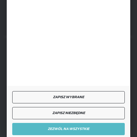
FORMULARZ KONTAKTOWY
BEZPIECZNE PŁATNOŚCI
SZYBKA DOSTAWA
ZAPISZ WYBRANE
ZAPISZ NIEZBĘDNE
DOŁĄCZ DO NAS
ZEZWÓL NA WSZYSTKIE