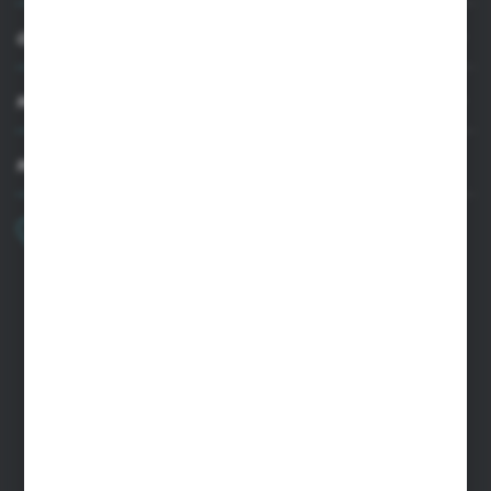
OBSŁUGA KLIENTA
MOJE KONTO
MASZ PYTANIE
+48 22 33 15 400
Poniedziałek - Piątek: 8.00-16.00
cglass@cglass.pl
SIEDZIBA WARSZAWA
ul. Baletowa 104, 02-867 Warszawa
SIEDZIBA RYKI
ul. Przemysłowa 4a, 08-500 Ryki