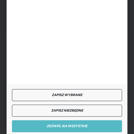
FORMULARZ KONTAKTOWY
BEZPIECZNE PŁATNOŚCI
SZYBKA DOSTAWA
ZAPISZ WYBRANE
ZAPISZ NIEZBĘDNE
DOŁĄCZ DO NAS
ZEZWÓL NA WSZYSTKIE