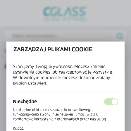
USTAWIENIA REGIONALNE
Lokalizacja
Polska
Język
ZARZĄDZAJ PLIKAMI COOKIE
Strona główna
Produkty
Łożysko dolne
polski
ŁOŻYSKO DOLNE
Waluta
Szanujemy Twoją prywatność. Możesz zmienić
ustawienia cookies lub zaakceptować je wszystkie.
Polski złoty (PLN)
W dowolnym momencie możesz dokonać zmiany
swoich ustawień.
ZAPISZ
Niezbędne
Niezbędne pliki cookies służą do prawidłowego
funkcjonowania strony internetowej i umożliwiają Ci
komfortowe korzystanie z oferowanych przez nas usług.
Pliki cookies odpowiadają na podejmowane przez Ciebie
Więcej
działania w celu m.in. dostosowania Twoich ustawień