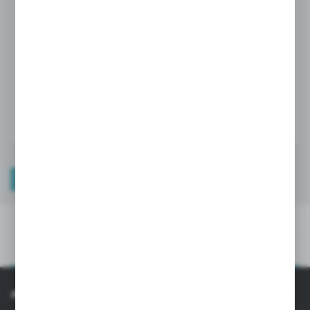
Ceny produktów oraz dodatkowe informacje
widoczne po rejestracji i logowaniu
LOGOWANIE / REJESTRACJA
PLIKI DO POBRANIA
OPIS PRODUKTU
PLIKI DO POBRANIA
OPIS PRODUKTU
INFORMACJE