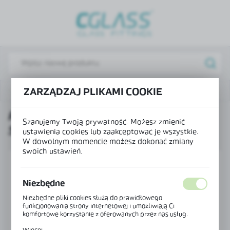
USTAWIENIA REGIONALNE
Lokalizacja
Polska
Język
Produkty
Profil H 90° - 30x30 mm do szkła 8 mm
ZARZĄDZAJ PLIKAMI COOKIE
polski
PROFIL H 90° - 30X30 MM DO
Waluta
Szanujemy Twoją prywatność. Możesz zmienić
SZKŁA 8 MM
Polski złoty (PLN)
ustawienia cookies lub zaakceptować je wszystkie.
W dowolnym momencie możesz dokonać zmiany
swoich ustawień.
ZAPISZ
Niezbędne
Niezbędne pliki cookies służą do prawidłowego
funkcjonowania strony internetowej i umożliwiają Ci
komfortowe korzystanie z oferowanych przez nas usług.
Pliki cookies odpowiadają na podejmowane przez Ciebie