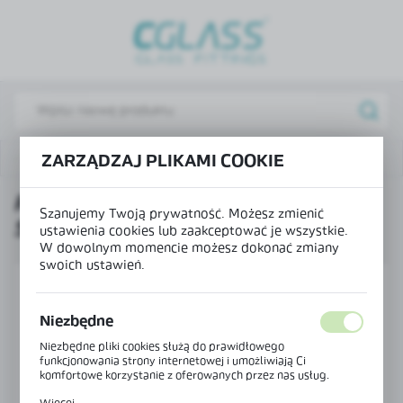
USTAWIENIA REGIONALNE
Lokalizacja
Polska
Język
Produkty
Profil H 90° - 30x30 mm do szkła 8 mm
ZARZĄDZAJ PLIKAMI COOKIE
polski
PROFIL H 90° - 30X30 MM DO
Waluta
Szanujemy Twoją prywatność. Możesz zmienić
SZKŁA 8 MM
Polski złoty (PLN)
ustawienia cookies lub zaakceptować je wszystkie.
W dowolnym momencie możesz dokonać zmiany
swoich ustawień.
ZAPISZ
Niezbędne
Niezbędne pliki cookies służą do prawidłowego
funkcjonowania strony internetowej i umożliwiają Ci
komfortowe korzystanie z oferowanych przez nas usług.
Pliki cookies odpowiadają na podejmowane przez Ciebie