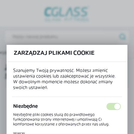
USTAWIENIA REGIONALNE
Lokalizacja
Polska
Język
prysznicowych
Zawias unoszony ściana-szkło prawy 90°
ZARZĄDZAJ PLIKAMI COOKIE
polski
ZAWIAS UNOSZONY ŚCIANA-
Waluta
Szanujemy Twoją prywatność. Możesz zmienić
SZKŁO PRAWY 90°
Polski złoty (PLN)
ustawienia cookies lub zaakceptować je wszystkie.
W dowolnym momencie możesz dokonać zmiany
swoich ustawień.
ZAPISZ
Niezbędne
Niezbędne pliki cookies służą do prawidłowego
funkcjonowania strony internetowej i umożliwiają Ci
komfortowe korzystanie z oferowanych przez nas usług.
Pliki cookies odpowiadają na podejmowane przez Ciebie
Więcej