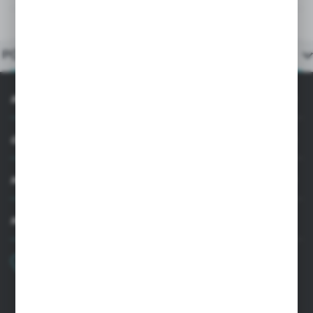
OPIS PRODUKTU
POLECANE PRODUKTY
INFORMACJE
OBSŁUGA KLIENTA
MOJE KONTO
MASZ PYTANIE
+48 22 33 15 400
Poniedziałek - Piątek: 8.00-16.00
cglass@cglass.pl