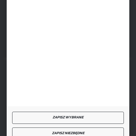
SIEDZIBA RYKI
ul. Przemysłowa 4a, 08-500 Ryki
FORMULARZ KONTAKTOWY
BEZPIECZNE PŁATNOŚCI
SZYBKA DOSTAWA
ZAPISZ WYBRANE
ZAPISZ NIEZBĘDNE