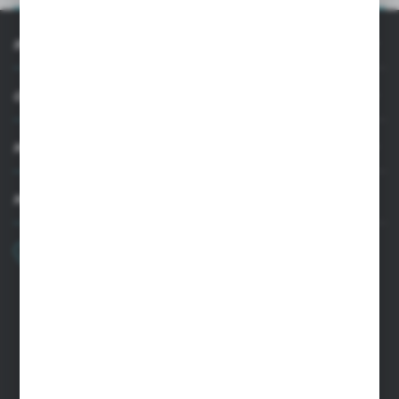
INFORMACJE
OBSŁUGA KLIENTA
MOJE KONTO
MASZ PYTANIE
+48 22 33 15 400
Poniedziałek - Piątek: 8.00-16.00
cglass@cglass.pl
SIEDZIBA WARSZAWA
ul. Baletowa 104, 02-867 Warszawa