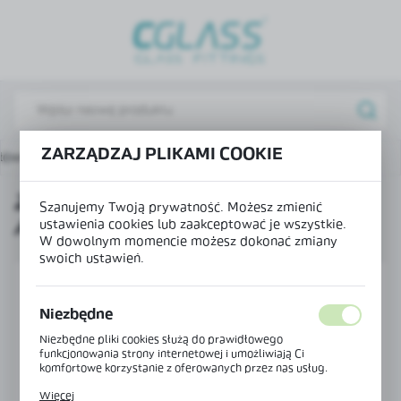
USTAWIENIA REGIONALNE
Lokalizacja
Polska
Język
ZARZĄDZAJ PLIKAMI COOKIE
główna
Produkty
Zawias do ościeżnicy aluminiowej
polski
ZAWIAS DO OŚCIEŻNICY
Waluta
Szanujemy Twoją prywatność. Możesz zmienić
ALUMINIOWEJ
ustawienia cookies lub zaakceptować je wszystkie.
Polski złoty (PLN)
W dowolnym momencie możesz dokonać zmiany
swoich ustawień.
ZAPISZ
Niezbędne
Niezbędne pliki cookies służą do prawidłowego
funkcjonowania strony internetowej i umożliwiają Ci
komfortowe korzystanie z oferowanych przez nas usług.
Pliki cookies odpowiadają na podejmowane przez Ciebie
Więcej