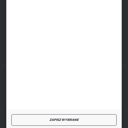
ul. Baletowa 104, 02-867 Warszawa
SIEDZIBA RYKI
ul. Przemysłowa 4a, 08-500 Ryki
FORMULARZ KONTAKTOWY
BEZPIECZNE PŁATNOŚCI
SZYBKA DOSTAWA
ZAPISZ WYBRANE