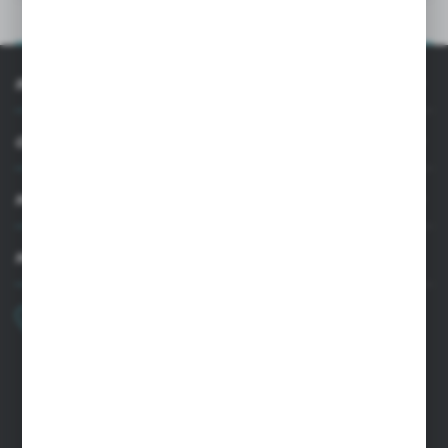
OPIS PRODUKTU
INFORMACJE
OBSŁUGA KLIENTA
MOJE KONTO
MASZ PYTANIE
+48 22 33 15 400
Poniedziałek - Piątek: 8.00-16.00
cglass@cglass.pl
SIEDZIBA WARSZAWA