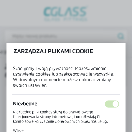
USTAWIENIA REGIONALNE
Lokalizacja
Polska
Język
ZARZĄDZAJ PLIKAMI COOKIE
na główna
Produkty
Zaślepka do profilu H TR-6725
polski
ZAŚLEPKA DO PROFILU H TR-
Waluta
Szanujemy Twoją prywatność. Możesz zmienić
6725
Polski złoty (PLN)
ustawienia cookies lub zaakceptować je wszystkie.
W dowolnym momencie możesz dokonać zmiany
swoich ustawień.
ZAPISZ
Niezbędne
Niezbędne pliki cookies służą do prawidłowego
funkcjonowania strony internetowej i umożliwiają Ci
komfortowe korzystanie z oferowanych przez nas usług.
Pliki cookies odpowiadają na podejmowane przez Ciebie
Więcej