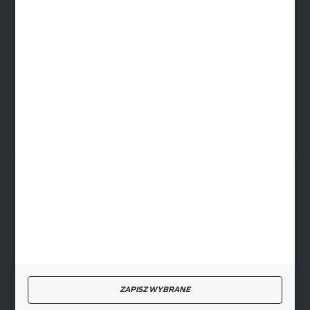
ul. Baletowa 104, 02-867 Warszawa
SIEDZIBA RYKI
ul. Przemysłowa 4a, 08-500 Ryki
FORMULARZ KONTAKTOWY
BEZPIECZNE PŁATNOŚCI
SZYBKA DOSTAWA
ZAPISZ WYBRANE