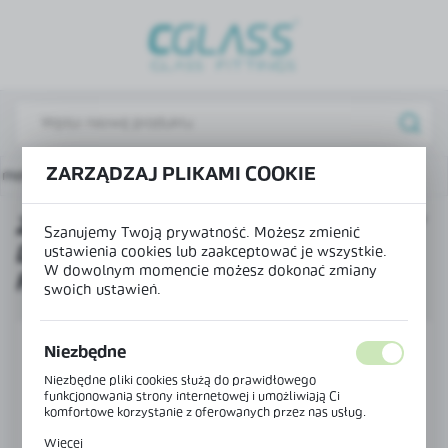
USTAWIENIA REGIONALNE
Lokalizacja
Polska
Język
ZARZĄDZAJ PLIKAMI COOKIE
amek magnetyczny do ramy drzwi do systemu PIVOT FRAME
polski
ZAMEK MAGNETYCZNY DO RAMY
Waluta
Szanujemy Twoją prywatność. Możesz zmienić
DRZWI DO SYSTEMU PIVOT
Polski złoty (PLN)
ustawienia cookies lub zaakceptować je wszystkie.
W dowolnym momencie możesz dokonać zmiany
FRAME
swoich ustawień.
ZAPISZ
Niezbędne
Niezbędne pliki cookies służą do prawidłowego
funkcjonowania strony internetowej i umożliwiają Ci
komfortowe korzystanie z oferowanych przez nas usług.
Pliki cookies odpowiadają na podejmowane przez Ciebie
Więcej