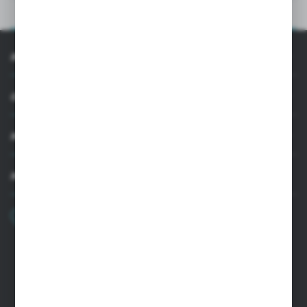
OPIS PRODUKTU
INFORMACJE
OBSŁUGA KLIENTA
MOJE KONTO
MASZ PYTANIE
+48 22 33 15 400
Poniedziałek - Piątek: 8.00-16.00
cglass@cglass.pl
SIEDZIBA WARSZAWA