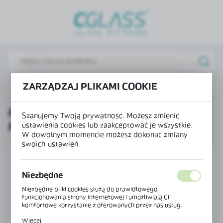
USTAWIENIA REGIONALNE
Lokalizacja
Polska
Język
ZARZĄDZAJ PLIKAMI COOKIE
Produkty
Profil odwadniający do profilu NB-7200P
polski
PROFIL ODWADNIAJĄCY DO
Waluta
Szanujemy Twoją prywatność. Możesz zmienić
PROFILU NB-7200P
Polski złoty (PLN)
ustawienia cookies lub zaakceptować je wszystkie.
W dowolnym momencie możesz dokonać zmiany
swoich ustawień.
ZAPISZ
Niezbędne
Niezbędne pliki cookies służą do prawidłowego
funkcjonowania strony internetowej i umożliwiają Ci
komfortowe korzystanie z oferowanych przez nas usług.
Pliki cookies odpowiadają na podejmowane przez Ciebie
Więcej