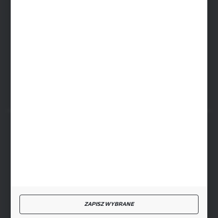
ul. Baletowa 104, 02-867 Warszawa
SIEDZIBA RYKI
ul. Przemysłowa 4a, 08-500 Ryki
FORMULARZ KONTAKTOWY
BEZPIECZNE PŁATNOŚCI
SZYBKA DOSTAWA
ZAPISZ WYBRANE