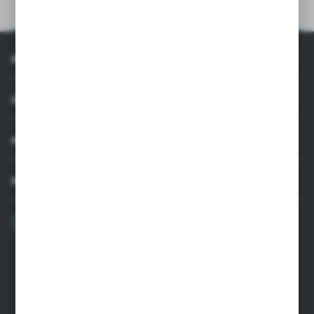
OPIS PRODUKTU
INFORMACJE
OBSŁUGA KLIENTA
MOJE KONTO
MASZ PYTANIE
+48 22 33 15 400
Poniedziałek - Piątek: 8.00-16.00
cglass@cglass.pl
SIEDZIBA WARSZAWA