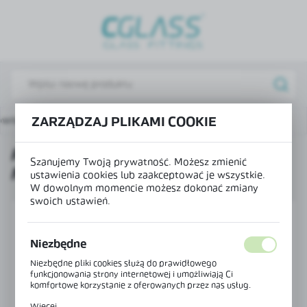
USTAWIENIA REGIONALNE
Lokalizacja
Polska
Język
łówna
Produkty
Profil jezdny do systemu MONACO
ZARZĄDZAJ PLIKAMI COOKIE
polski
PROFIL JEZDNY DO SYSTEMU
Waluta
Szanujemy Twoją prywatność. Możesz zmienić
MONACO
Polski złoty (PLN)
ustawienia cookies lub zaakceptować je wszystkie.
W dowolnym momencie możesz dokonać zmiany
swoich ustawień.
ZAPISZ
Niezbędne
Niezbędne pliki cookies służą do prawidłowego
funkcjonowania strony internetowej i umożliwiają Ci
komfortowe korzystanie z oferowanych przez nas usług.
Pliki cookies odpowiadają na podejmowane przez Ciebie