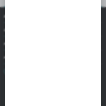
OPIS PRODUKTU
INFORMACJE
OBSŁUGA KLIENTA
MOJE KONTO
MASZ PYTANIE
+48 22 33 15 400
Poniedziałek - Piątek: 8.00-16.00
cglass@cglass.pl
SIEDZIBA WARSZAWA
ul. Baletowa 104, 02-867 Warszawa