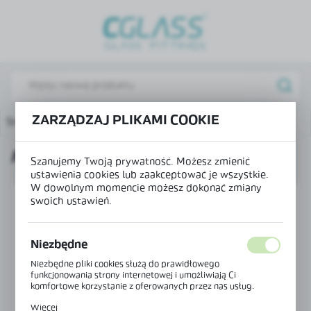
USTAWIENIA REGIONALNE
Lokalizacja
Polska
Język
ZARZĄDZAJ PLIKAMI COOKIE
Strona główna
Produkty
Mocowanie reling-szkło
polski
MOCOWANIE RELING-SZKŁO
Waluta
Szanujemy Twoją prywatność. Możesz zmienić
Polski złoty (PLN)
ustawienia cookies lub zaakceptować je wszystkie.
W dowolnym momencie możesz dokonać zmiany
swoich ustawień.
ZAPISZ
Niezbędne
Niezbędne pliki cookies służą do prawidłowego
funkcjonowania strony internetowej i umożliwiają Ci
komfortowe korzystanie z oferowanych przez nas usług.
Pliki cookies odpowiadają na podejmowane przez Ciebie
Więcej