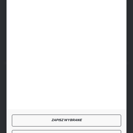
SIEDZIBA RYKI
ul. Przemysłowa 4a, 08-500 Ryki
FORMULARZ KONTAKTOWY
BEZPIECZNE PŁATNOŚCI
SZYBKA DOSTAWA
ZAPISZ WYBRANE