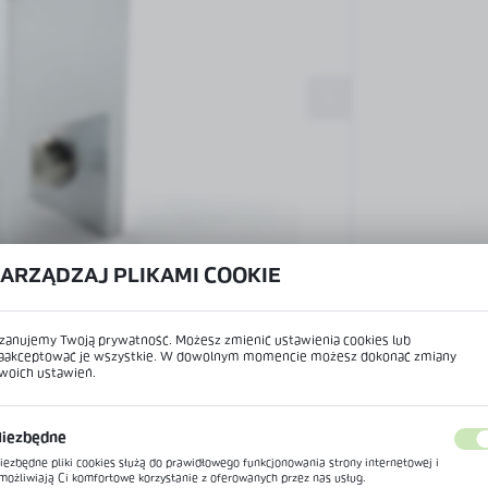
Zawiasy, zamki do drzwi
szklanych
Pochwyty do drzwi szklanych
ARZĄDZAJ PLIKAMI COOKIE
zanujemy Twoją prywatność. Możesz zmienić ustawienia cookies lub
aakceptować je wszystkie. W dowolnym momencie możesz dokonać zmiany
Zobacz opis produ
USTAWIENIA REGIONALNE
woich ustawień.
Lokalizacja
Niezbędne
Polska
iezbędne pliki cookies służą do prawidłowego funkcjonowania strony internetowej i
możliwiają Ci komfortowe korzystanie z oferowanych przez nas usług.