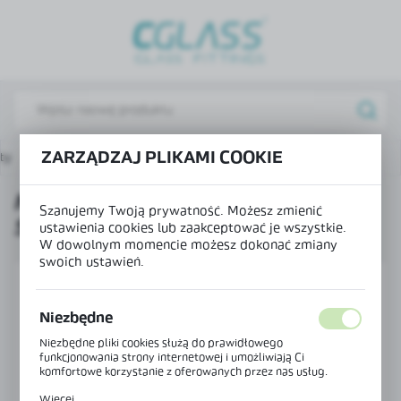
USTAWIENIA REGIONALNE
Lokalizacja
Polska
Język
ZARZĄDZAJ PLIKAMI COOKIE
ty
Maskownica mocowania do ściany szklanej MONACO
polski
MASKOWNICA MOCOWANIA DO
Waluta
Szanujemy Twoją prywatność. Możesz zmienić
ŚCIANY SZKLANEJ MONACO
Polski złoty (PLN)
ustawienia cookies lub zaakceptować je wszystkie.
W dowolnym momencie możesz dokonać zmiany
swoich ustawień.
ZAPISZ
Niezbędne
Niezbędne pliki cookies służą do prawidłowego
funkcjonowania strony internetowej i umożliwiają Ci
komfortowe korzystanie z oferowanych przez nas usług.
Pliki cookies odpowiadają na podejmowane przez Ciebie
Więcej