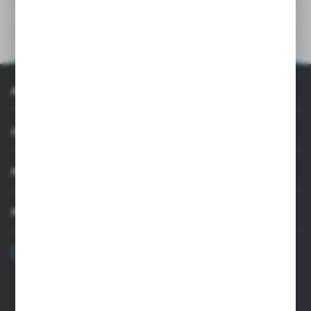
DANE TECHNICZNE
OPIS PRODUKTU
INFORMACJE
OBSŁUGA KLIENTA
MOJE KONTO
MASZ PYTANIE
+48 22 33 15 400
Poniedziałek - Piątek: 8.00-16.00
cglass@cglass.pl