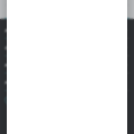
OPIS PRODUKTU
INFORMACJE
OBSŁUGA KLIENTA
MOJE KONTO
MASZ PYTANIE
+48 22 33 15 400
Poniedziałek - Piątek: 8.00-16.00
cglass@cglass.pl
SIEDZIBA WARSZAWA