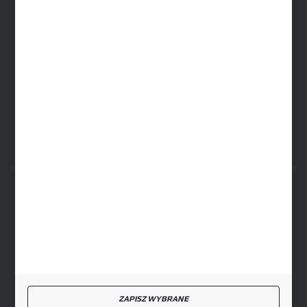
ul. Baletowa 104, 02-867 Warszawa
SIEDZIBA RYKI
ul. Przemysłowa 4a, 08-500 Ryki
FORMULARZ KONTAKTOWY
BEZPIECZNE PŁATNOŚCI
SZYBKA DOSTAWA
ZAPISZ WYBRANE