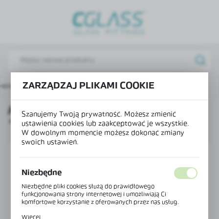
USTAWIENIA REGIONALNE
Lokalizacja
Polska
Język
ZARZĄDZAJ PLIKAMI COOKIE
łówna
Produkty
Pochwyt do balustrad typ "C" NPC
polski
POCHWYT DO BALUSTRAD TYP
Waluta
Szanujemy Twoją prywatność. Możesz zmienić
"C" NPC
Polski złoty (PLN)
ustawienia cookies lub zaakceptować je wszystkie.
W dowolnym momencie możesz dokonać zmiany
swoich ustawień.
ZAPISZ
Niezbędne
Niezbędne pliki cookies służą do prawidłowego
funkcjonowania strony internetowej i umożliwiają Ci
komfortowe korzystanie z oferowanych przez nas usług.
Pliki cookies odpowiadają na podejmowane przez Ciebie
Więcej