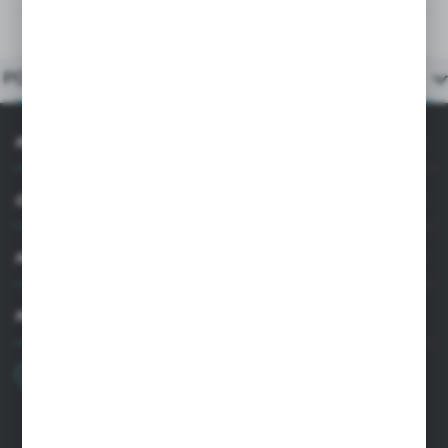
OPIS PRODUKTU
POLECANE PRODUKTY
INFORMACJE
OBSŁUGA KLIENTA
MOJE KONTO
MASZ PYTANIE
+48 22 33 15 400
Poniedziałek - Piątek: 8.00-16.00
cglass@cglass.pl