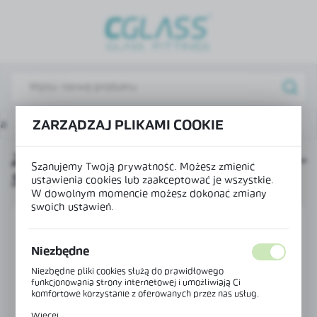
USTAWIENIA REGIONALNE
Lokalizacja
Polska
Język
na
Produkty
Zawias wahadłowy podłoga-szkło 90°
ZARZĄDZAJ PLIKAMI COOKIE
polski
ZAWIAS WAHADŁOWY PODŁOGA-
Waluta
Szanujemy Twoją prywatność. Możesz zmienić
SZKŁO 90°
Polski złoty (PLN)
ustawienia cookies lub zaakceptować je wszystkie.
W dowolnym momencie możesz dokonać zmiany
swoich ustawień.
ZAPISZ
Niezbędne
Niezbędne pliki cookies służą do prawidłowego
funkcjonowania strony internetowej i umożliwiają Ci
komfortowe korzystanie z oferowanych przez nas usług.
Pliki cookies odpowiadają na podejmowane przez Ciebie
Więcej