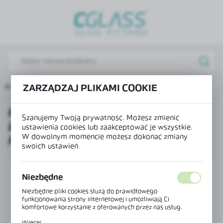
USTAWIENIA REGIONALNE
Lokalizacja
Polska
Język
Profil ramki do drzwi loftowych bez frezowania pod zamek
ZARZĄDZAJ PLIKAMI COOKIE
polski
PROFIL RAMKI DO DRZWI
Waluta
Szanujemy Twoją prywatność. Możesz zmienić
LOFTOWYCH BEZ FREZOWANIA
Polski złoty (PLN)
ustawienia cookies lub zaakceptować je wszystkie.
W dowolnym momencie możesz dokonać zmiany
POD ZAMEK
swoich ustawień.
ZAPISZ
Niezbędne
Niezbędne pliki cookies służą do prawidłowego
funkcjonowania strony internetowej i umożliwiają Ci
komfortowe korzystanie z oferowanych przez nas usług.
Pliki cookies odpowiadają na podejmowane przez Ciebie
Więcej