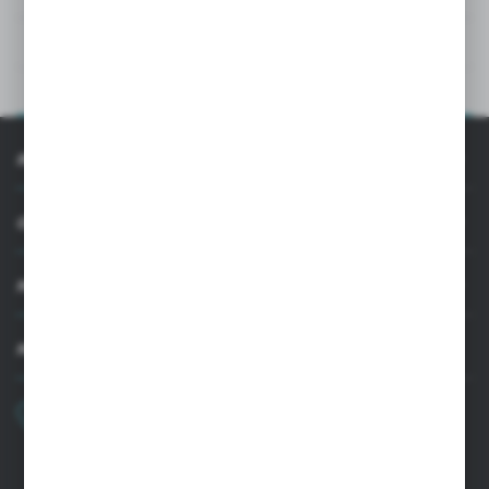
DANE TECHNICZNE
OPIS PRODUKTU
INFORMACJE
OBSŁUGA KLIENTA
MOJE KONTO
MASZ PYTANIE
+48 22 33 15 400
Poniedziałek - Piątek: 8.00-16.00
cglass@cglass.pl