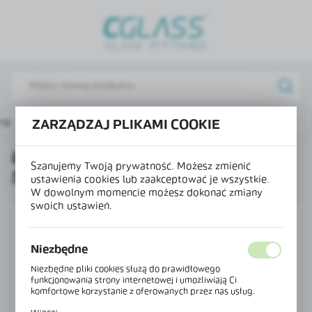
USTAWIENIA REGIONALNE
Lokalizacja
Polska
Język
na
Produkty
Uszczelka aluminiowa 90° szkło-szkło
ZARZĄDZAJ PLIKAMI COOKIE
polski
USZCZELKA ALUMINIOWA 90°
Waluta
Szanujemy Twoją prywatność. Możesz zmienić
SZKŁO-SZKŁO
Polski złoty (PLN)
ustawienia cookies lub zaakceptować je wszystkie.
W dowolnym momencie możesz dokonać zmiany
swoich ustawień.
ZAPISZ
Niezbędne
Niezbędne pliki cookies służą do prawidłowego
funkcjonowania strony internetowej i umożliwiają Ci
komfortowe korzystanie z oferowanych przez nas usług.
Pliki cookies odpowiadają na podejmowane przez Ciebie