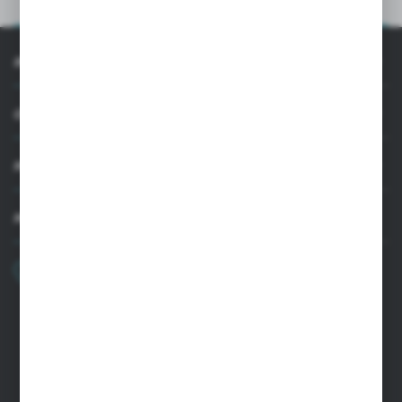
OPIS PRODUKTU
INFORMACJE
OBSŁUGA KLIENTA
MOJE KONTO
MASZ PYTANIE
+48 22 33 15 400
Poniedziałek - Piątek: 8.00-16.00
cglass@cglass.pl
SIEDZIBA WARSZAWA
ul. Baletowa 104, 02-867 Warszawa