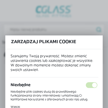
USTAWIENIA REGIONALNE
Lokalizacja
Polska
Język
ZARZĄDZAJ PLIKAMI COOKIE
Strona główna
Produkty
Łącznik szkło-szkło 180°
polski
ŁĄCZNIK SZKŁO-SZKŁO 180°
Waluta
Szanujemy Twoją prywatność. Możesz zmienić
Polski złoty (PLN)
ustawienia cookies lub zaakceptować je wszystkie.
W dowolnym momencie możesz dokonać zmiany
swoich ustawień.
ZAPISZ
Niezbędne
Niezbędne pliki cookies służą do prawidłowego
funkcjonowania strony internetowej i umożliwiają Ci
komfortowe korzystanie z oferowanych przez nas usług.
Pliki cookies odpowiadają na podejmowane przez Ciebie
Więcej