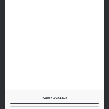
SIEDZIBA RYKI
ul. Przemysłowa 4a, 08-500 Ryki
FORMULARZ KONTAKTOWY
BEZPIECZNE PŁATNOŚCI
SZYBKA DOSTAWA
ZAPISZ WYBRANE