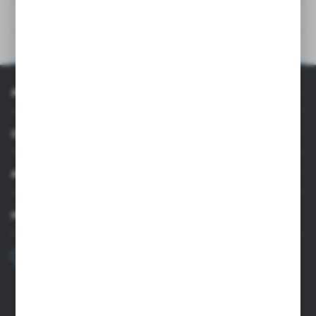
DANE TECHNICZNE
OPIS PRODUKTU
INFORMACJE
OBSŁUGA KLIENTA
MOJE KONTO
MASZ PYTANIE
+48 22 33 15 400
Poniedziałek - Piątek: 8.00-16.00
cglass@cglass.pl