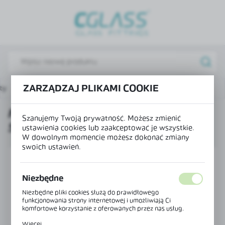
USTAWIENIA REGIONALNE
Lokalizacja
Polska
Język
ZARZĄDZAJ PLIKAMI COOKIE
ty
Maskownica mocowania do ściany szklanej MONACO
polski
MASKOWNICA MOCOWANIA DO
Waluta
Szanujemy Twoją prywatność. Możesz zmienić
ŚCIANY SZKLANEJ MONACO
Polski złoty (PLN)
ustawienia cookies lub zaakceptować je wszystkie.
W dowolnym momencie możesz dokonać zmiany
swoich ustawień.
ZAPISZ
Niezbędne
Niezbędne pliki cookies służą do prawidłowego
funkcjonowania strony internetowej i umożliwiają Ci
komfortowe korzystanie z oferowanych przez nas usług.
Pliki cookies odpowiadają na podejmowane przez Ciebie
Więcej