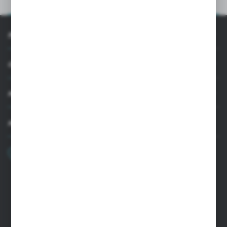
OPIS PRODUKTU
INFORMACJE
OBSŁUGA KLIENTA
MOJE KONTO
MASZ PYTANIE
+48 22 33 15 400
Poniedziałek - Piątek: 8.00-16.00
cglass@cglass.pl
SIEDZIBA WARSZAWA
ul. Baletowa 104, 02-867 Warszawa