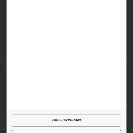
SIEDZIBA RYKI
ul. Przemysłowa 4a, 08-500 Ryki
FORMULARZ KONTAKTOWY
BEZPIECZNE PŁATNOŚCI
SZYBKA DOSTAWA
ZAPISZ WYBRANE