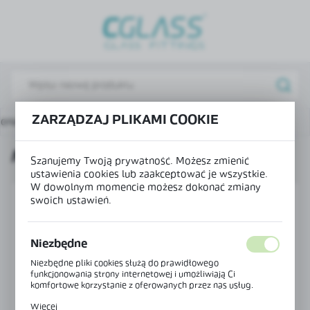
USTAWIENIA REGIONALNE
Lokalizacja
Polska
Język
ZARZĄDZAJ PLIKAMI COOKIE
rona główna
Produkty
Mocowanie reling-szkło 90°
polski
MOCOWANIE RELING-SZKŁO 90°
Waluta
Szanujemy Twoją prywatność. Możesz zmienić
Polski złoty (PLN)
ustawienia cookies lub zaakceptować je wszystkie.
W dowolnym momencie możesz dokonać zmiany
swoich ustawień.
ZAPISZ
Niezbędne
Niezbędne pliki cookies służą do prawidłowego
funkcjonowania strony internetowej i umożliwiają Ci
komfortowe korzystanie z oferowanych przez nas usług.
Pliki cookies odpowiadają na podejmowane przez Ciebie
Więcej