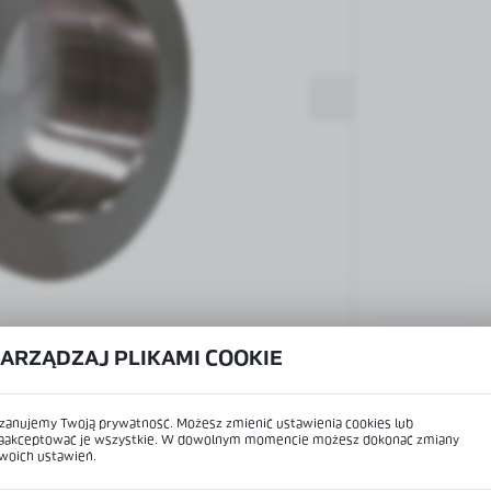
Zawiasy, zamki do drzwi
szklanych
Pochwyty do drzwi szklanych
ARZĄDZAJ PLIKAMI COOKIE
Zobacz opis produ
zanujemy Twoją prywatność. Możesz zmienić ustawienia cookies lub
aakceptować je wszystkie. W dowolnym momencie możesz dokonać zmiany
USTAWIENIA REGIONALNE
woich ustawień.
TU