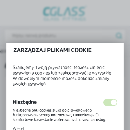
USTAWIENIA REGIONALNE
Lokalizacja
Polska
Język
ZARZĄDZAJ PLIKAMI COOKIE
ączniki do kabin prysznicowych
Łącznik szkło-szkło 180°
polski
ŁĄCZNIK SZKŁO-SZKŁO 180°
Waluta
Szanujemy Twoją prywatność. Możesz zmienić
Polski złoty (PLN)
ustawienia cookies lub zaakceptować je wszystkie.
W dowolnym momencie możesz dokonać zmiany
swoich ustawień.
ZAPISZ
Niezbędne
Niezbędne pliki cookies służą do prawidłowego
funkcjonowania strony internetowej i umożliwiają Ci
komfortowe korzystanie z oferowanych przez nas usług.
Pliki cookies odpowiadają na podejmowane przez Ciebie
Więcej