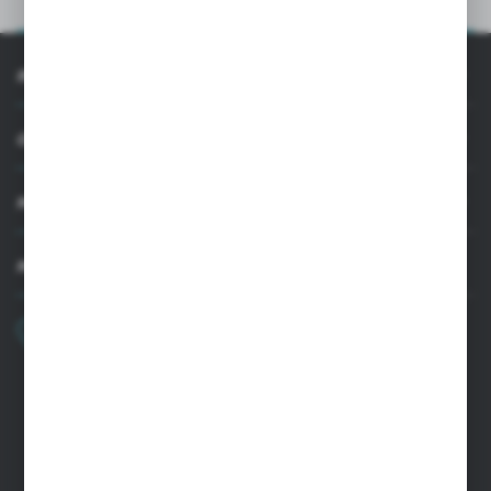
OPIS PRODUKTU
INFORMACJE
OBSŁUGA KLIENTA
MOJE KONTO
MASZ PYTANIE
+48 22 33 15 400
Poniedziałek - Piątek: 8.00-16.00
cglass@cglass.pl
SIEDZIBA WARSZAWA
ul. Baletowa 104, 02-867 Warszawa