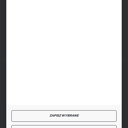
SIEDZIBA RYKI
ul. Przemysłowa 4a, 08-500 Ryki
FORMULARZ KONTAKTOWY
BEZPIECZNE PŁATNOŚCI
SZYBKA DOSTAWA
ZAPISZ WYBRANE