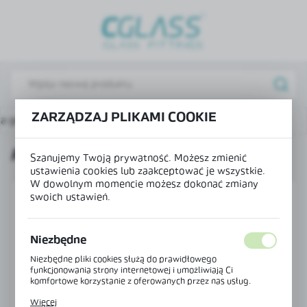
USTAWIENIA REGIONALNE
Lokalizacja
Polska
Język
ZARZĄDZAJ PLIKAMI COOKIE
na główna
Elementy do balustrad szklanych
Rotula
polski
ROTULA
Waluta
Szanujemy Twoją prywatność. Możesz zmienić
ustawienia cookies lub zaakceptować je wszystkie.
Polski złoty (PLN)
W dowolnym momencie możesz dokonać zmiany
swoich ustawień.
ZAPISZ
Niezbędne
Niezbędne pliki cookies służą do prawidłowego
funkcjonowania strony internetowej i umożliwiają Ci
komfortowe korzystanie z oferowanych przez nas usług.
Pliki cookies odpowiadają na podejmowane przez Ciebie
Więcej
działania w celu m.in. dostosowania Twoich ustawień