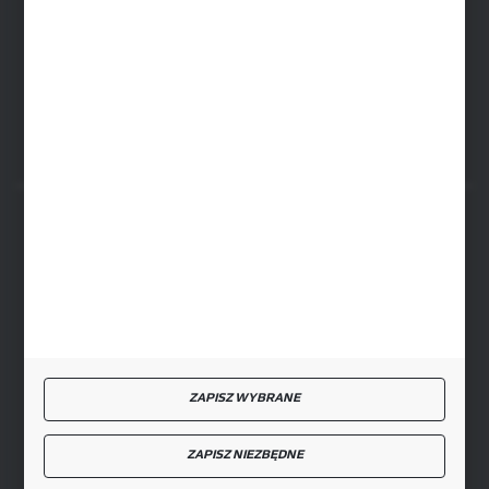
ul. Przemysłowa 4a, 08-500 Ryki
FORMULARZ KONTAKTOWY
BEZPIECZNE PŁATNOŚCI
SZYBKA DOSTAWA
ZAPISZ WYBRANE
ZAPISZ NIEZBĘDNE
DOŁĄCZ DO NAS