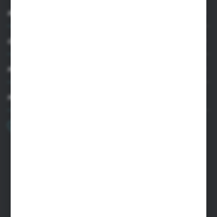
INFORMACJE
OBSŁUGA KLIENTA
MOJE KONTO
MASZ PYTANIE
+48 22 33 15 400
Poniedziałek - Piątek: 8.00-16.00
cglass@cglass.pl
SIEDZIBA WARSZAWA
ul. Baletowa 104, 02-867 Warszawa
SIEDZIBA RYKI