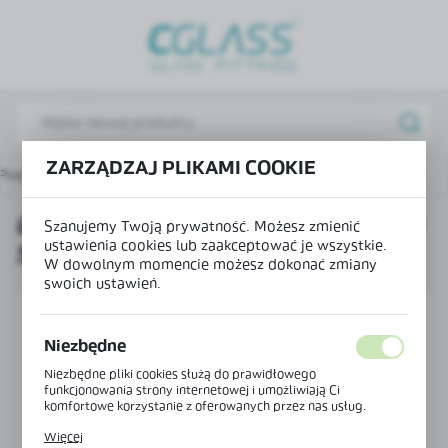
USTAWIENIA REGIONALNE
Lokalizacja
Polska
Język
ZARZĄDZAJ PLIKAMI COOKIE
Profile U fix
Uszczelka do profilu "U" - do szkła 8-12 mm
polski
USZCZELKA DO PROFILU "U" - DO
Waluta
Szanujemy Twoją prywatność. Możesz zmienić
ustawienia cookies lub zaakceptować je wszystkie.
SZKŁA 8-12 MM
Polski złoty (PLN)
W dowolnym momencie możesz dokonać zmiany
swoich ustawień.
ZAPISZ
Niezbędne
Niezbędne pliki cookies służą do prawidłowego
funkcjonowania strony internetowej i umożliwiają Ci
komfortowe korzystanie z oferowanych przez nas usług.
Pliki cookies odpowiadają na podejmowane przez Ciebie
Więcej
działania w celu m.in. dostosowania Twoich ustawień