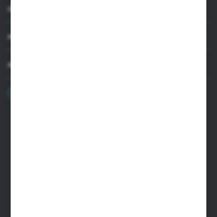
OBSŁUGA KLIENTA
MOJE KONTO
MASZ PYTANIE
+48 22 33 15 400
Poniedziałek - Piątek: 8.00-16.00
cglass@cglass.pl
SIEDZIBA WARSZAWA
ul. Baletowa 104, 02-867 Warszawa
SIEDZIBA RYKI
ul. Przemysłowa 4a, 08-500 Ryki