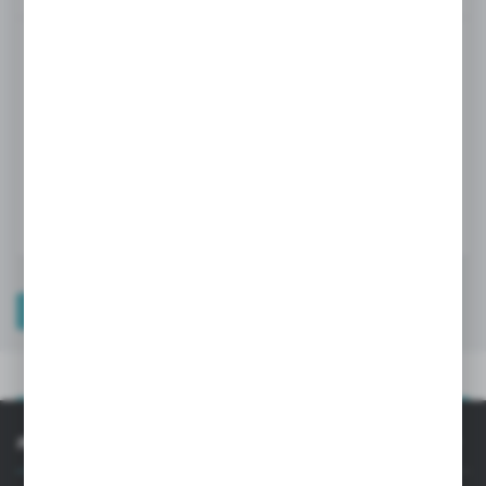
Ceny produktów oraz dodatkowe informacje
widoczne po rejestracji i logowaniu
LOGOWANIE / REJESTRACJA
OPIS PRODUKTU
OPIS PRODUKTU
INFORMACJE