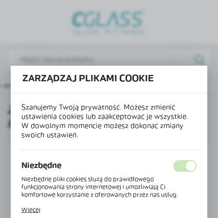
USTAWIENIA REGIONALNE
Lokalizacja
Polska
Język
ZARZĄDZAJ PLIKAMI COOKIE
o wnęki murowanej
Zestaw kątowników do profili OFC-1
polski
Szanujemy Twoją prywatność. Możesz zmienić
ZESTAW KĄTOWNIKÓW DO
Waluta
ustawienia cookies lub zaakceptować je wszystkie.
PROFILI OFC-1
Polski złoty (PLN)
W dowolnym momencie możesz dokonać zmiany
swoich ustawień.
ZAPISZ
Niezbędne
Niezbędne pliki cookies służą do prawidłowego
funkcjonowania strony internetowej i umożliwiają Ci
komfortowe korzystanie z oferowanych przez nas usług.
Pliki cookies odpowiadają na podejmowane przez Ciebie
Więcej
działania w celu m.in. dostosowania Twoich ustawień