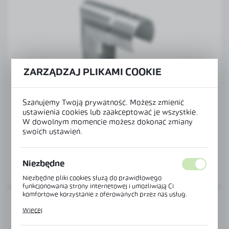
ZARZĄDZAJ PLIKAMI COOKIE
Szanujemy Twoją prywatność. Możesz zmienić
Kod:
NJ-J110148
ustawienia cookies lub zaakceptować je wszystkie.
ŁĄCZNIK PIONOWY 90° DO PORĘCZY FI48,3 MM
W dowolnym momencie możesz dokonać zmiany
Grubość szkła:
12,76-21,52 mm
swoich ustawień.
WIĘCEJ
Niezbędne
Niezbędne pliki cookies służą do prawidłowego
funkcjonowania strony internetowej i umożliwiają Ci
komfortowe korzystanie z oferowanych przez nas usług.
Pliki cookies odpowiadają na podejmowane przez Ciebie
Więcej
działania w celu m.in. dostosowania Twoich ustawień
preferencji prywatności, logowania czy wypełniania