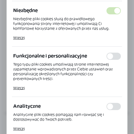
Niezbędne
Niezbędne pliki cookies służą do prawidłowego
funkcjonowania strony internetowej i umożliwiają Ci
komfortowe korzystanie z oferowanych przez nas usług.
Pliki cookies odpowiadają na podejmowane przez Ciebie
Więcej
działania w celu m.in. dostosowania Twoich ustawień
preferencji prywatności, logowania czy wypełniania
formularzy. Dzięki plikom cookies strona, z której korzystasz,
może działać bez zakłóceń.
Funkcjonalne i personalizacyjne
Kod:
NTDL-65-NA
Tego typu pliki cookies umożliwiają stronie internetowej
POCHWYT OKRĄGŁY DO DRZWI PRZESUWNYCH
zapamiętanie wprowadzonych przez Ciebie ustawień oraz
FI 65 MM
personalizację określonych funkcjonalności czy
Grubość szkła:
8-12 mm
prezentowanych treści.
Dzięki tym plikom cookies możemy zapewnić Ci większy
Więcej
komfort korzystania z funkcjonalności naszej strony poprzez
dopasowanie jej do Twoich indywidualnych preferencji.
WIĘCEJ
Wyrażenie zgody na funkcjonalne i personalizacyjne pliki
cookies gwarantuje dostępność większej ilości funkcji na
Analityczne
stronie.
Analityczne pliki cookies pomagają nam rozwijać się i
dostosowywać do Twoich potrzeb.
Cookies analityczne pozwalają na uzyskanie informacji w
Więcej
zakresie wykorzystywania witryny internetowej, miejsca oraz