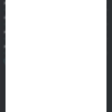
INFORMACJE
OBSŁUGA KLIENTA
MOJE KONTO
MASZ PYTANIE
+48 22 33 15 400
Poniedziałek - Piątek: 8.00-16.00
cglass@cglass.pl
SIEDZIBA WARSZAWA
ul. Baletowa 104, 02-867 Warszawa
SIEDZIBA RYKI
ul. Przemysłowa 4a, 08-500 Ryki