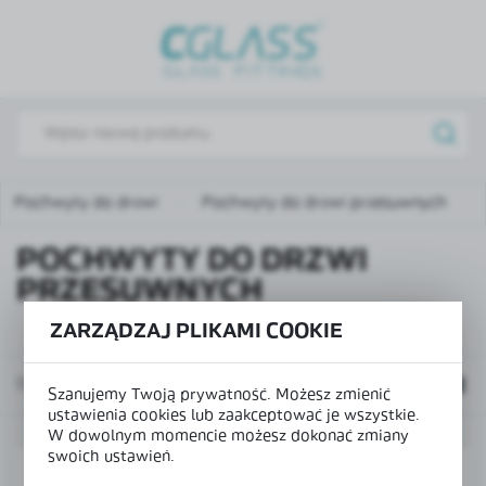
USTAWIENIA REGIONALNE
Lokalizacja
Polska
Język
polski
Pochwyty do drzwi
Pochwyty do drzwi przesuwnych
Waluta
POCHWYTY DO DRZWI
Polski złoty (PLN)
PRZESUWNYCH
ZARZĄDZAJ PLIKAMI COOKIE
ZAPISZ
Domyślnie
Szanujemy Twoją prywatność. Możesz zmienić
ustawienia cookies lub zaakceptować je wszystkie.
W dowolnym momencie możesz dokonać zmiany
swoich ustawień.