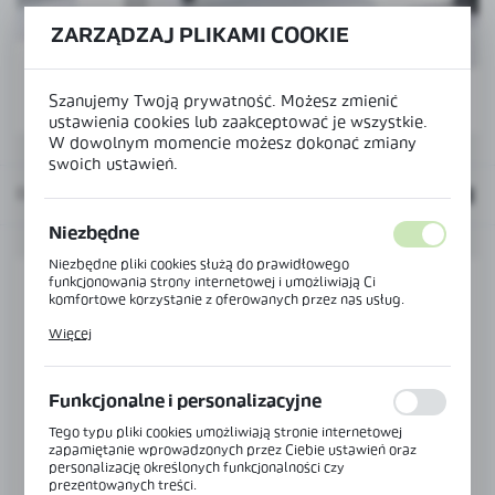
ZARZĄDZAJ PLIKAMI COOKIE
Szanujemy Twoją prywatność. Możesz zmienić
ustawienia cookies lub zaakceptować je wszystkie.
W dowolnym momencie możesz dokonać zmiany
swoich ustawień.
Domyślnie
Niezbędne
Niezbędne pliki cookies służą do prawidłowego
funkcjonowania strony internetowej i umożliwiają Ci
komfortowe korzystanie z oferowanych przez nas usług.
Pliki cookies odpowiadają na podejmowane przez Ciebie
Więcej
działania w celu m.in. dostosowania Twoich ustawień
preferencji prywatności, logowania czy wypełniania
formularzy. Dzięki plikom cookies strona, z której korzystasz,
może działać bez zakłóceń.
Funkcjonalne i personalizacyjne
Tego typu pliki cookies umożliwiają stronie internetowej
zapamiętanie wprowadzonych przez Ciebie ustawień oraz
personalizację określonych funkcjonalności czy
prezentowanych treści.