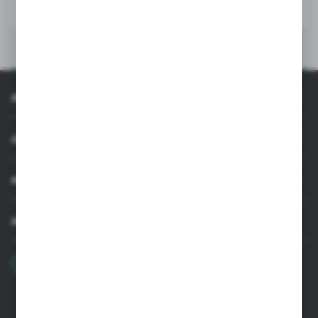
INFORMACJE
OBSŁUGA KLIENTA
MOJE KONTO
MASZ PYTANIE
+48 22 33 15 400
Poniedziałek - Piątek: 8.00-16.00
cglass@cglass.pl