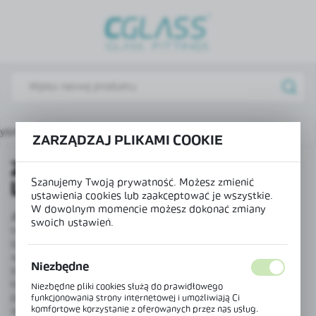
USTAWIENIA REGIONALNE
Lokalizacja
Polska
Język
polski
rysznicowych
Zawiasy parawanowe / Listwy zawiasowe
ZARZĄDZAJ PLIKAMI COOKIE
Waluta
ZAWIASY PARAWANOWE /
Polski złoty (PLN)
Szanujemy Twoją prywatność. Możesz zmienić
LISTWY ZAWIASOWE
ustawienia cookies lub zaakceptować je wszystkie.
W dowolnym momencie możesz dokonać zmiany
Zawiasy parawanowe
, znane też jako listwy zawiasowe,
swoich ustawień.
ZAPISZ
to długie profile aluminiowe do montażu ruchomych
ścianek i drzwi prysznicowych. Ich konstrukcja na całej
wysokości skrzydła zapewnia wysoką szczelność i
Niezbędne
stabilne podparcie dla tafli szklanej. Są to okucia do
kabin prysznicowych często stosowane przy montażu
Niezbędne pliki cookies służą do prawidłowego
parawanów nawannowych oraz prostych drzwi
funkcjonowania strony internetowej i umożliwiają Ci
komfortowe korzystanie z oferowanych przez nas usług.
wnękowych. W ofercie znajdują się profile do mocowania