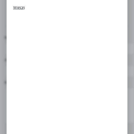
Promocyjne pliki cookies służą do prezentowania Ci naszych
Więcej
komunikatów na podstawie analizy Twoich upodobań oraz
Komentarze
Twoich zwyczajów dotyczących przeglądanej witryny
internetowej. Treści promocyjne mogą pojawić się na stronach
podmiotów trzecich lub firm będących naszymi partnerami
oraz innych dostawców usług. Firmy te działają w charakterze
pośredników prezentujących nasze treści w postaci
Nazwa użytkownika*
wiadomości, ofert, komunikatów mediów społecznościowych.
Adres e-mail*
Komentarz*
DODAJ KOMENTARZ