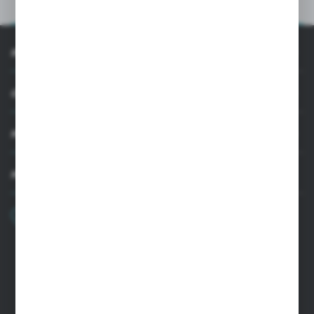
INFORMACJE
OBSŁUGA KLIENTA
MOJE KONTO
MASZ PYTANIE
+48 22 33 15 400
Poniedziałek - Piątek: 8.00-16.00
cglass@cglass.pl
SIEDZIBA WARSZAWA
ul. Baletowa 104, 02-867 Warszawa