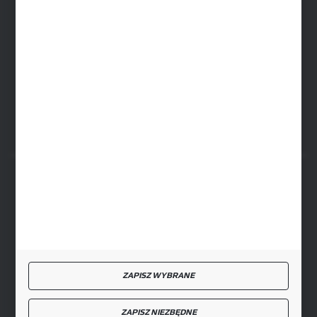
SIEDZIBA RYKI
ul. Przemysłowa 4a, 08-500 Ryki
FORMULARZ KONTAKTOWY
BEZPIECZNE PŁATNOŚCI
SZYBKA DOSTAWA
ZAPISZ WYBRANE
ZAPISZ NIEZBĘDNE