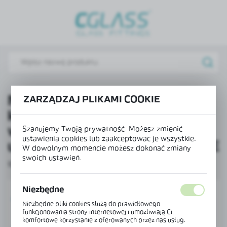
USTAWIENIA REGIONALNE
Lokalizacja
Polska
Język
polski
Największy inwestor w
ZARZĄDZAJ PLIKAMI COOKIE
kategorii MSP – NORGPOL
Waluta
Polski złoty (PLN)
wyróżniony na
Szanujemy Twoją prywatność. Możesz zmienić
ustawienia cookies lub zaakceptować je wszystkie.
uroczystościach 25-lecia TSSE
W dowolnym momencie możesz dokonać zmiany
swoich ustawień.
ZAPISZ
10 - 10 - 2022
Niezbędne
Niezbędne pliki cookies służą do prawidłowego
funkcjonowania strony internetowej i umożliwiają Ci
komfortowe korzystanie z oferowanych przez nas usług.