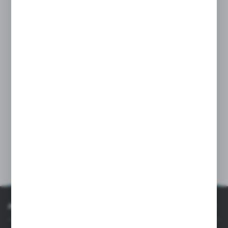
ROTULE DO SZKŁA CZY PROFILE ALUMINIOWE -
KTÓRE ROZWIĄZANIE WYBRAĆ?
31 - 07 - 2026
CIEKAWOSTKI
JAK SZKŁO WPŁYWA NA SAMOPOCZUCIE –
PSYCHOLOGIA ŚWIATŁA I PRZESTRZENI
19 - 03 - 2026
INFORMACJE