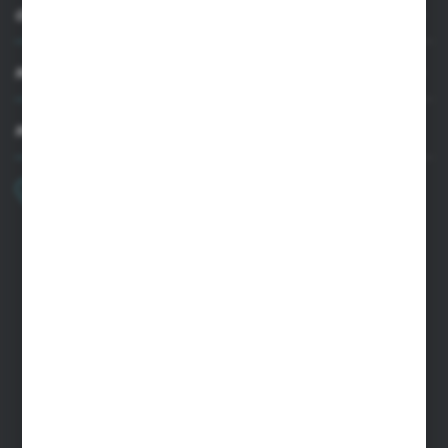
OBSŁUGA KLIENTA
MOJE KONTO
MASZ PYTANIE
+48 22 33 15 400
Poniedziałek - Piątek: 8.00-16.00
cglass@cglass.pl
SIEDZIBA WARSZAWA
ul. Baletowa 104, 02-867 Warszawa
SIEDZIBA RYKI
ul. Przemysłowa 4a, 08-500 Ryki