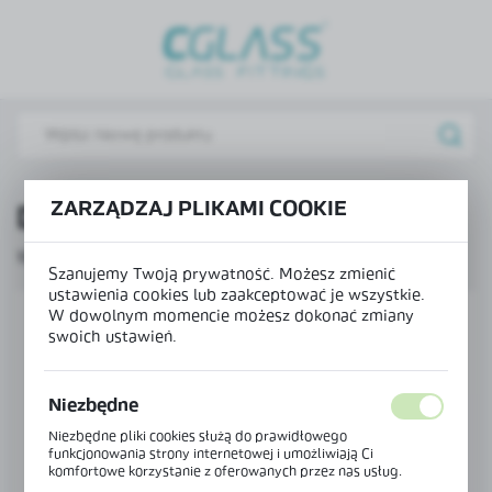
USTAWIENIA REGIONALNE
Lokalizacja
Polska
Język
polski
ZARZĄDZAJ PLIKAMI COOKIE
Diament Forbesa 2018
Waluta
16 - 08 - 2018
Szanujemy Twoją prywatność. Możesz zmienić
Polski złoty (PLN)
ustawienia cookies lub zaakceptować je wszystkie.
W dowolnym momencie możesz dokonać zmiany
swoich ustawień.
ZAPISZ
Niezbędne
Niezbędne pliki cookies służą do prawidłowego
funkcjonowania strony internetowej i umożliwiają Ci
komfortowe korzystanie z oferowanych przez nas usług.