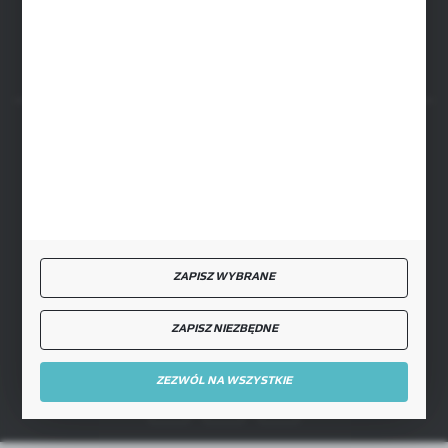
FORMULARZ KONTAKTOWY
BEZPIECZNE PŁATNOŚCI
SZYBKA DOSTAWA
ZAPISZ WYBRANE
ZAPISZ NIEZBĘDNE
DOŁĄCZ DO NAS
ZEZWÓL NA WSZYSTKIE