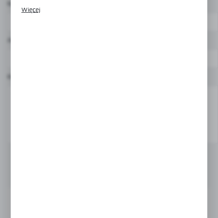
Nazwa użytkownika*
Promocyjne pliki cookies służą do prezentowania Ci naszych
Więcej
komunikatów na podstawie analizy Twoich upodobań oraz
Twoich zwyczajów dotyczących przeglądanej witryny
internetowej. Treści promocyjne mogą pojawić się na stronach
podmiotów trzecich lub firm będących naszymi partnerami
Adres e-mail*
oraz innych dostawców usług. Firmy te działają w charakterze
pośredników prezentujących nasze treści w postaci
wiadomości, ofert, komunikatów mediów społecznościowych.
Komentarz*
DODAJ KOMENTARZ
Ostatnio na blogu