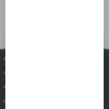
ZAWIASY HYDRAULICZNE
Grubość szkła:
8-10 mm
WIĘCEJ
INFORMACJE
OBSŁUGA KLIENTA
MOJE KONTO
MASZ PYTANIE