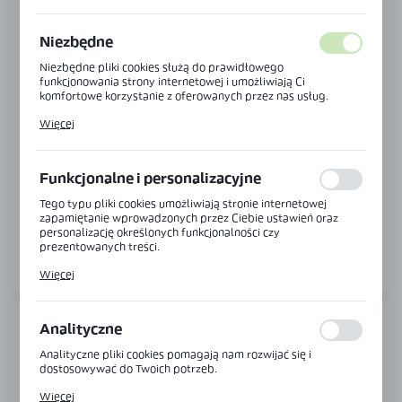
Niezbędne
Niezbędne pliki cookies służą do prawidłowego
funkcjonowania strony internetowej i umożliwiają Ci
komfortowe korzystanie z oferowanych przez nas usług.
Pliki cookies odpowiadają na podejmowane przez Ciebie
Więcej
działania w celu m.in. dostosowania Twoich ustawień
preferencji prywatności, logowania czy wypełniania
formularzy. Dzięki plikom cookies strona, z której korzystasz,
może działać bez zakłóceń.
Funkcjonalne i personalizacyjne
Kod:
NTZ-380-NA
ZAWIAS DO OŚCIEŻNICY DREWNIANEJ
Tego typu pliki cookies umożliwiają stronie internetowej
zapamiętanie wprowadzonych przez Ciebie ustawień oraz
personalizację określonych funkcjonalności czy
prezentowanych treści.
WIĘCEJ
Dzięki tym plikom cookies możemy zapewnić Ci większy
Więcej
komfort korzystania z funkcjonalności naszej strony poprzez
dopasowanie jej do Twoich indywidualnych preferencji.
Wyrażenie zgody na funkcjonalne i personalizacyjne pliki
cookies gwarantuje dostępność większej ilości funkcji na
Analityczne
stronie.
Analityczne pliki cookies pomagają nam rozwijać się i
dostosowywać do Twoich potrzeb.
Cookies analityczne pozwalają na uzyskanie informacji w
Więcej