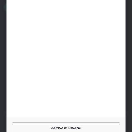
+48 22 33 15 400
Poniedziałek - Piątek: 8.00-16.00
cglass@cglass.pl
SIEDZIBA WARSZAWA
ul. Baletowa 104, 02-867 Warszawa
SIEDZIBA RYKI
ul. Przemysłowa 4a, 08-500 Ryki
FORMULARZ KONTAKTOWY
BEZPIECZNE PŁATNOŚCI
ZAPISZ WYBRANE