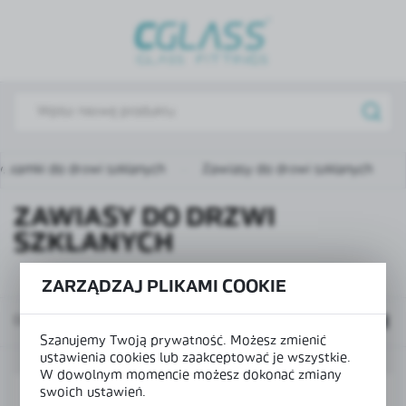
USTAWIENIA REGIONALNE
Lokalizacja
Polska
Język
polski
, zamki do drzwi szklanych
Zawiasy do drzwi szklanych
Waluta
ZAWIASY DO DRZWI
Polski złoty (PLN)
SZKLANYCH
ZARZĄDZAJ PLIKAMI COOKIE
ZAPISZ
Domyślnie
Szanujemy Twoją prywatność. Możesz zmienić
ustawienia cookies lub zaakceptować je wszystkie.
W dowolnym momencie możesz dokonać zmiany
swoich ustawień.