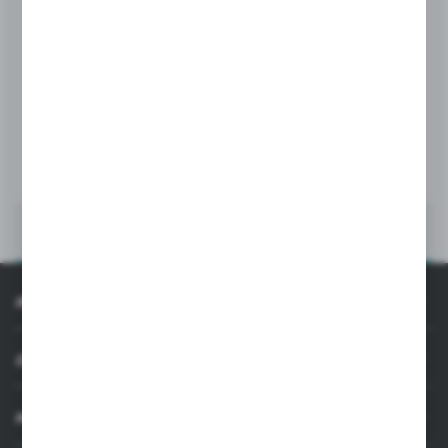
Kod:
ALU-S-90-G-W-PS
USZCZELKA ALUMINIOWA 90° ŚCIANA-SZKŁO
Wykończenie:
Połysk
WIĘCEJ
INFORMACJE
OBSŁUGA KLIENTA
MOJE KONTO