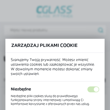
USTAWIENIA REGIONALNE
Lokalizacja
Polska
Język
ZARZĄDZAJ PLIKAMI COOKIE
polski
Uszczelki, progi i profile U fix
Uszczelki aluminiowe
Waluta
USZCZELKI ALUMINIOWE
Szanujemy Twoją prywatność. Możesz zmienić
Polski złoty (PLN)
ustawienia cookies lub zaakceptować je wszystkie.
W dowolnym momencie możesz dokonać zmiany
swoich ustawień.
ZAPISZ
Domyślnie
Niezbędne
Niezbędne pliki cookies służą do prawidłowego
funkcjonowania strony internetowej i umożliwiają Ci
komfortowe korzystanie z oferowanych przez nas usług.
Pliki cookies odpowiadają na podejmowane przez Ciebie