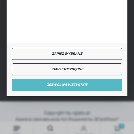
BEZPIECZNE PŁATNOŚCI
SZYBKA DOSTAWA
ZAPISZ WYBRANE
ZAPISZ NIEZBĘDNE
DOŁĄCZ DO NAS
ZEZWÓL NA WSZYSTKIE
Copyright by cglass.pl
Agencja interaktywna
[ti]
Powered by
2ClickShop®
0