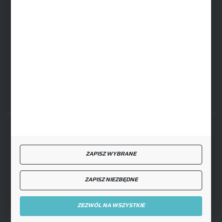
ul. Baletowa 104, 02-867 Warszawa
SIEDZIBA RYKI
ul. Przemysłowa 4a, 08-500 Ryki
FORMULARZ KONTAKTOWY
BEZPIECZNE PŁATNOŚCI
ZAPISZ WYBRANE
ZAPISZ NIEZBĘDNE
SZYBKA DOSTAWA
ZEZWÓL NA WSZYSTKIE