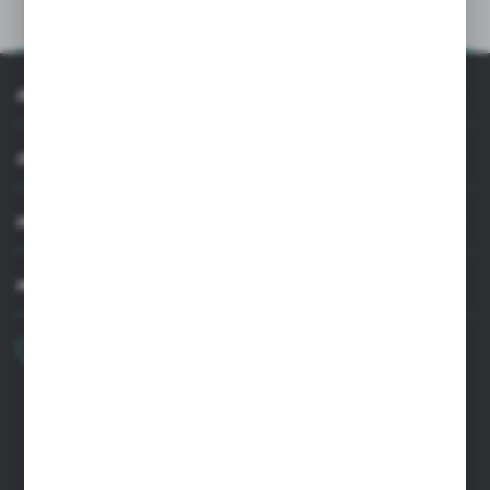
INFORMACJE
OBSŁUGA KLIENTA
MOJE KONTO
MASZ PYTANIE
+48 22 33 15 400
Poniedziałek - Piątek: 8.00-16.00
cglass@cglass.pl
SIEDZIBA WARSZAWA